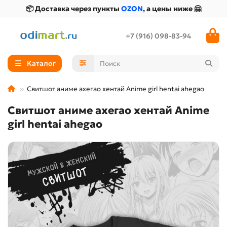
📦 Доставка через пункты
OZON
, а цены ниже 🤗
+7 (916) 098-83-94
Каталог
Свитшот аниме ахегао хентай Anime girl hentai ahegao
Свитшот аниме ахегао хентай Anime
girl hentai ahegao