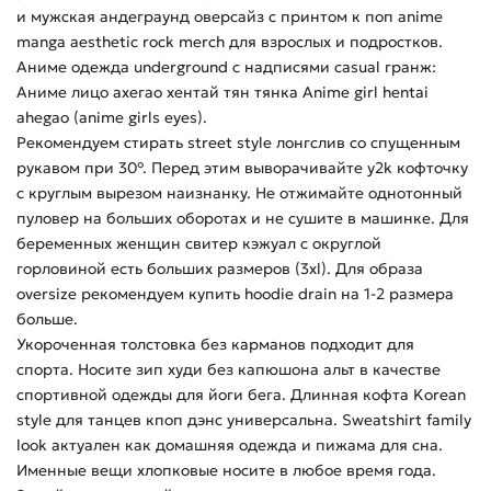
и мужская андеграунд оверсайз с принтом к поп anime
manga aesthetic rock merch для взрослых и подростков.
Аниме одежда underground с надписями casual гранж:
Аниме лицо ахегао хентай тян тянка Anime girl hentai
ahegao (anime girls eyes).
Рекомендуем стирать street style лонгслив со спущенным
рукавом при 30°. Перед этим выворачивайте y2k кофточку
с круглым вырезом наизнанку. Не отжимайте однотонный
пуловер на больших оборотах и не сушите в машинке. Для
беременных женщин свитер кэжуал с округлой
горловиной есть больших размеров (3xl). Для образа
oversize рекомендуем купить hoodie drain на 1-2 размера
больше.
Укороченная толстовка без карманов подходит для
спорта. Носите зип худи без капюшона альт в качестве
спортивной одежды для йоги бега. Длинная кофта Korean
style для танцев кпоп дэнс универсальна. Sweatshirt family
look актуален как домашняя одежда и пижама для сна.
Именные вещи хлопковые носите в любое время года.